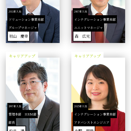
2011年入社
2007年入社
ソリューション事業本部
インテグレーション事業本部
グループマネージャ
ユニットマネージャ
初山 慶幸
森 広光
キャリアアップ
キャリアアップ
1997年入社
2015年入社
管理本部 HRM部
インテグレーション事業本部
部長
アドバンストエンジニア
松井 満
北野 理世