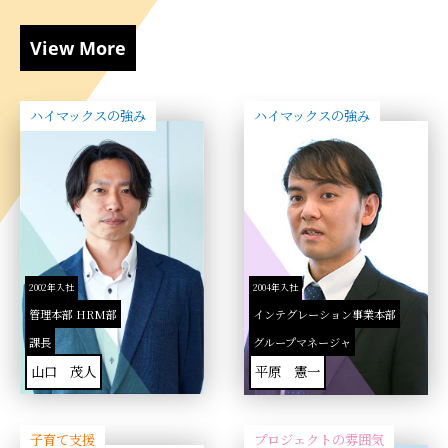
View More
ハイマックスの強み
ハイマックスの強み
2002年入社
2004年入社
管理本部 HRM部
インテグレーション事業本部
課長
グループマネージャ
山口 茂人
平原 憲一
子育て支援
プロジェクトの雰囲気