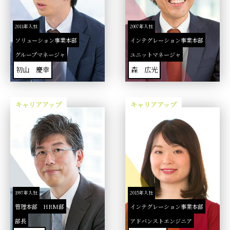
2011年入社
2007年入社
ソリューション事業本部
インテグレーション事業本部
グループマネージャ
ユニットマネージャ
初山 慶幸
森 広光
キャリアアップ
キャリアアップ
1997年入社
2015年入社
管理本部 HRM部
インテグレーション事業本部
部長
アドバンストエンジニア