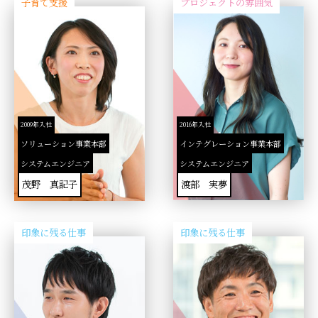
子育て支援
プロジェクトの雰囲気
2009年入社
2016年入社
ソリューション事業本部
インテグレーション事業本部
システムエンジニア
システムエンジニア
茂野 真記子
渡部 実夢
印象に残る仕事
印象に残る仕事