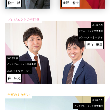
松井 満
北野 理世
プロジェクトの雰囲気
2011年入社
ソリューション事業本部
グループマネージャ
初山 慶幸
2007年入社
インテグレーション事業本部
ユニットマネージャ
森 広光
仕事のやりがい
2016年入社
インテグレーション事業本部