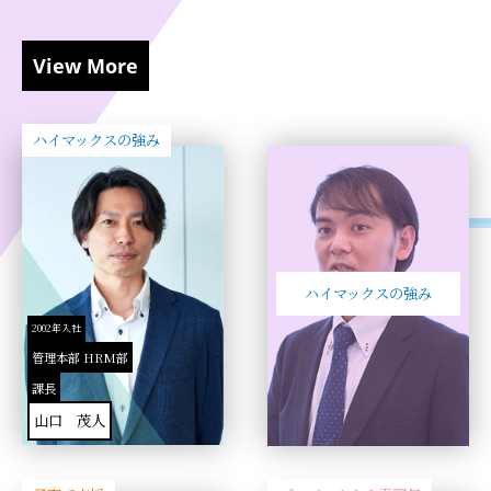
View More
ハイマックスの強み
ハイマックスの強み
2002年入社
管理本部 HRM部
課長
山口 茂人